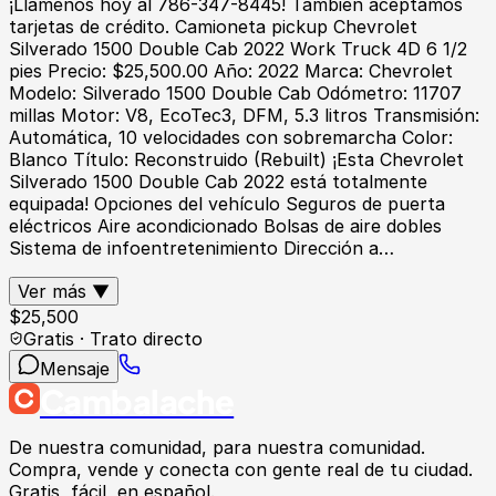
¡Llámenos hoy al 786-347-8445! También aceptamos
tarjetas de crédito. Camioneta pickup Chevrolet
Silverado 1500 Double Cab 2022 Work Truck 4D 6 1/2
pies Precio: $25,500.00 Año: 2022 Marca: Chevrolet
Modelo: Silverado 1500 Double Cab Odómetro: 11707
millas Motor: V8, EcoTec3, DFM, 5.3 litros Transmisión:
Automática, 10 velocidades con sobremarcha Color:
Blanco Título: Reconstruido (Rebuilt) ¡Esta Chevrolet
Silverado 1500 Double Cab 2022 está totalmente
equipada! Opciones del vehículo Seguros de puerta
eléctricos Aire acondicionado Bolsas de aire dobles
Sistema de infoentretenimiento Dirección a…
Ver más ▼
$
25,500
Gratis · Trato directo
Mensaje
Cambalache
De nuestra comunidad, para nuestra comunidad.
Compra, vende y conecta con gente real de tu ciudad.
Gratis, fácil, en español.