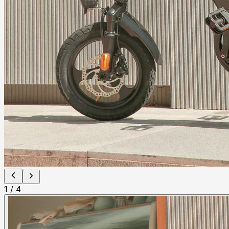
1
/
4