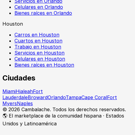
Servicios en Orlando
Celulares en Orlando
Bienes raíces en Orlando
Houston
Carros en Houston
Cuartos en Houston
Trabajo en Houston
Servicios en Houston
Celulares en Houston
Bienes raíces en Houston
Ciudades
Miami
Hialeah
Fort
Lauderdale
Broward
Orlando
Tampa
Cape Coral
Fort
Myers
Naples
©
2026
Cambalache. Todos los derechos reservados.
🌎 El marketplace de la comunidad hispana · Estados
Unidos y Latinoamérica