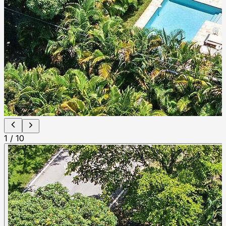
1
/
10