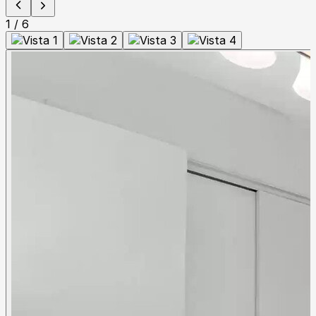
1
/
6