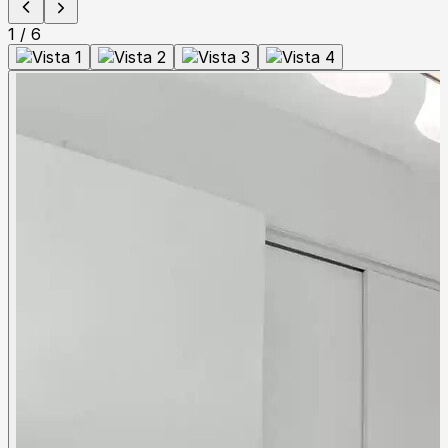
1
/
6