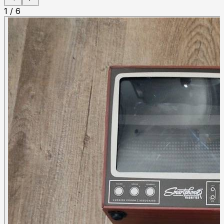
1
/
6