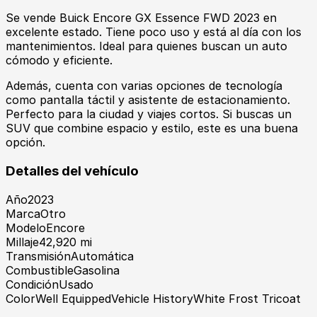
Se vende Buick Encore GX Essence FWD 2023 en
excelente estado. Tiene poco uso y está al día con los
mantenimientos. Ideal para quienes buscan un auto
cómodo y eficiente.
Además, cuenta con varias opciones de tecnología
como pantalla táctil y asistente de estacionamiento.
Perfecto para la ciudad y viajes cortos. Si buscas un
SUV que combine espacio y estilo, este es una buena
opción.
Detalles del vehículo
Año
2023
Marca
Otro
Modelo
Encore
Millaje
42,920 mi
Transmisión
Automática
Combustible
Gasolina
Condición
Usado
Color
Well EquippedVehicle HistoryWhite Frost Tricoat