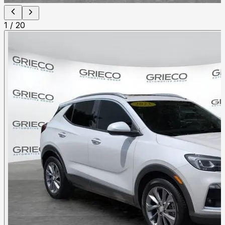
1
/
20