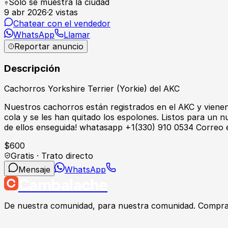
Solo se muestra la ciudad
9 abr 2026
·
2
vistas
Chatear con el vendedor
WhatsApp
Llamar
Reportar anuncio
Descripción
Cachorros Yorkshire Terrier (Yorkie) del AKC
Nuestros cachorros están registrados en el AKC y vienen 
cola y se les han quitado los espolones. Listos para un 
de ellos enseguida! whatasapp +1(330) 910 0534 Correo 
$
600
Gratis · Trato directo
Mensaje
WhatsApp
Cambalache
De nuestra comunidad, para nuestra comunidad. Compra, v