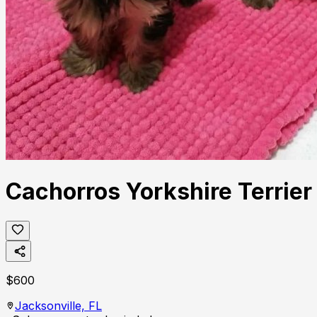
Cachorros Yorkshire Terrier
$
600
Jacksonville,
FL