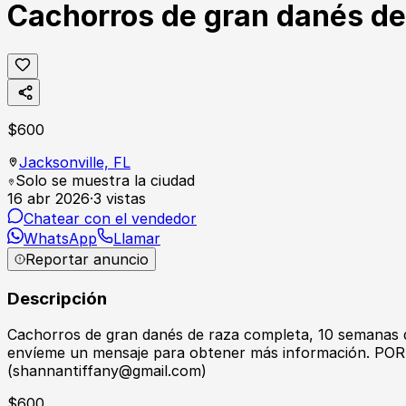
Cachorros de gran danés de
$
600
Jacksonville,
FL
Solo se muestra la ciudad
16 abr 2026
·
3
vistas
Chatear con el vendedor
WhatsApp
Llamar
Reportar anuncio
Descripción
Cachorros de gran danés de raza completa, 10 semanas de 
envíeme un mensaje para obtener más información. P
(shannantiffany@gmail.com)
$
600