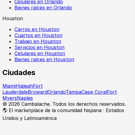
Celulares en Orlando
Bienes raíces en Orlando
Houston
Carros en Houston
Cuartos en Houston
Trabajo en Houston
Servicios en Houston
Celulares en Houston
Bienes raíces en Houston
Ciudades
Miami
Hialeah
Fort
Lauderdale
Broward
Orlando
Tampa
Cape Coral
Fort
Myers
Naples
©
2026
Cambalache. Todos los derechos reservados.
🌎 El marketplace de la comunidad hispana · Estados
Unidos y Latinoamérica