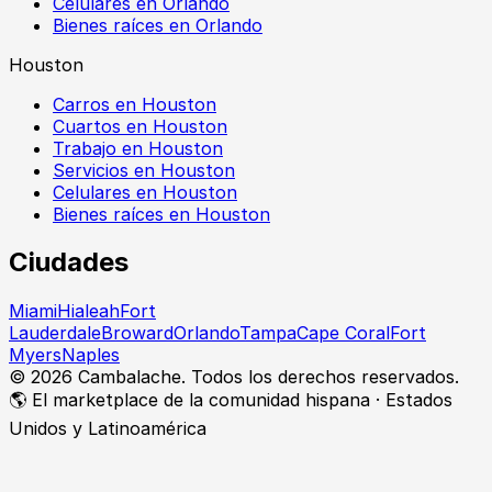
Celulares en Orlando
Bienes raíces en Orlando
Houston
Carros en Houston
Cuartos en Houston
Trabajo en Houston
Servicios en Houston
Celulares en Houston
Bienes raíces en Houston
Ciudades
Miami
Hialeah
Fort
Lauderdale
Broward
Orlando
Tampa
Cape Coral
Fort
Myers
Naples
©
2026
Cambalache. Todos los derechos reservados.
🌎 El marketplace de la comunidad hispana · Estados
Unidos y Latinoamérica