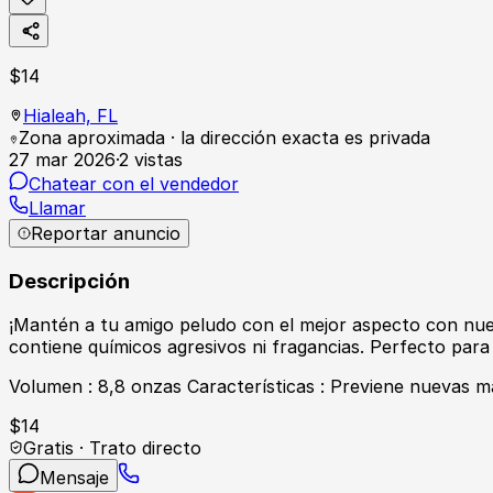
$
14
Hialeah,
FL
Zona aproximada · la dirección exacta es privada
27 mar 2026
·
2
vistas
Chatear con el vendedor
Llamar
Reportar anuncio
Descripción
¡Mantén a tu amigo peludo con el mejor aspecto con nu
contiene químicos agresivos ni fragancias. Perfecto para
Volumen : 8,8 onzas Características : Previene nuevas ma
$
14
Gratis · Trato directo
Mensaje