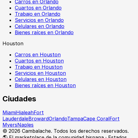
Carros en Orlando
Cuartos en Orlando
Trabajo en Orlando
Servicios en Orlando
Celulares en Orlando
Bienes raíces en Orlando
Houston
Carros en Houston
Cuartos en Houston
Trabajo en Houston
Servicios en Houston
Celulares en Houston
Bienes raíces en Houston
Ciudades
Miami
Hialeah
Fort
Lauderdale
Broward
Orlando
Tampa
Cape Coral
Fort
Myers
Naples
©
2026
Cambalache. Todos los derechos reservados.
🌎 El marketplace de la comunidad hispana · Estados