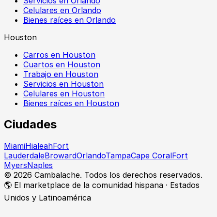
Servicios en Orlando
Celulares en Orlando
Bienes raíces en Orlando
Houston
Carros en Houston
Cuartos en Houston
Trabajo en Houston
Servicios en Houston
Celulares en Houston
Bienes raíces en Houston
Ciudades
Miami
Hialeah
Fort
Lauderdale
Broward
Orlando
Tampa
Cape Coral
Fort
Myers
Naples
©
2026
Cambalache. Todos los derechos reservados.
🌎 El marketplace de la comunidad hispana · Estados
Unidos y Latinoamérica