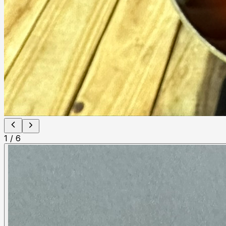
1
/
6