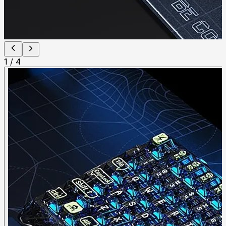
1
/
4