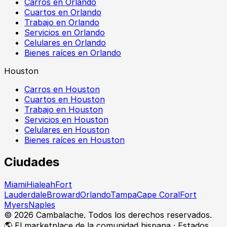
Carros en Orlando
Cuartos en Orlando
Trabajo en Orlando
Servicios en Orlando
Celulares en Orlando
Bienes raíces en Orlando
Houston
Carros en Houston
Cuartos en Houston
Trabajo en Houston
Servicios en Houston
Celulares en Houston
Bienes raíces en Houston
Ciudades
Miami
Hialeah
Fort
Lauderdale
Broward
Orlando
Tampa
Cape Coral
Fort
Myers
Naples
©
2026
Cambalache. Todos los derechos reservados.
🌎 El marketplace de la comunidad hispana · Estados