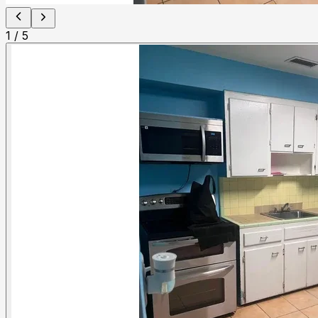
1
/
5