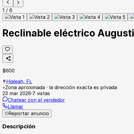
1
/
6
Reclinable eléctrico Augus
$
600
Hialeah,
FL
Zona aproximada · la dirección exacta es privada
23 mar 2026
·
7
vistas
Chatear con el vendedor
Llamar
Reportar anuncio
Descripción