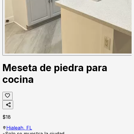
Meseta de piedra para
cocina
$
18
Hialeah,
FL
Solo se muestra la ciudad