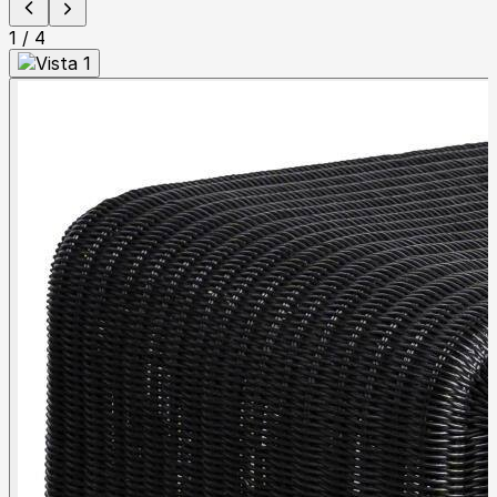
1
/
4