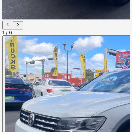
1
/
6