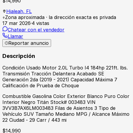
$
14,990
Hialeah,
FL
Zona aproximada · la dirección exacta es privada
17 mar 2026
·
4
vistas
Chatear con el vendedor
Llamar
Reportar anuncio
Descripción
Condición Usado Motor 2.0L Turbo I4 184hp 221ft. lbs.
Transmisión Tracción Delantera Acabado SE
Generación 2da (2019 - 2021) Capacidad Máxima 7
Calificación de Prueba de Choque
Combustible Gasolina Color Exterior Blanco Puro Color
Interior Negro Titán Stock# 003483 VIN
3VV3B7AX6LM003483 Filas de Asientos 3 Tipo de
Vehículo SUV Tamaño Mediano MPG / Alcance Máximo
22 Ciudad - 29 Carr / 443 mi
$
14,990