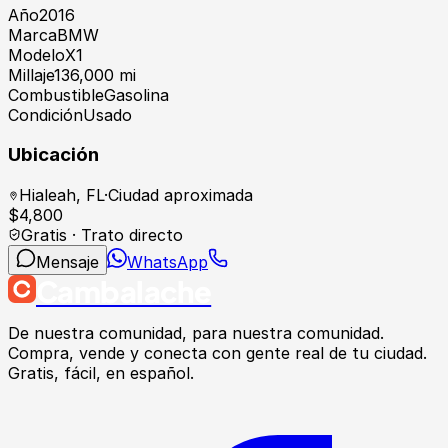
Año
2016
Marca
BMW
Modelo
X1
Millaje
136,000 mi
Combustible
Gasolina
Condición
Usado
Ubicación
Hialeah
,
FL
·
Ciudad aproximada
$
4,800
Gratis · Trato directo
Mensaje
WhatsApp
Cambalache
De nuestra comunidad, para nuestra comunidad.
Compra, vende y conecta con gente real de tu ciudad.
Gratis, fácil, en español.