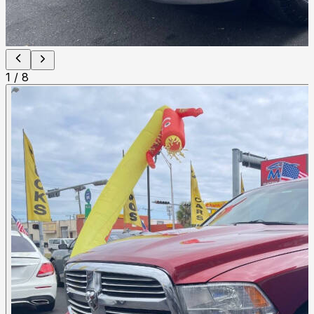
1
/
8