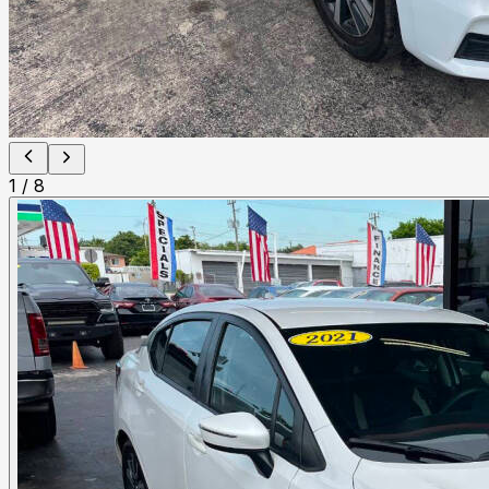
1
/
8