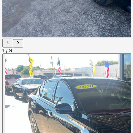
1
/
9