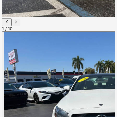
1
/
10