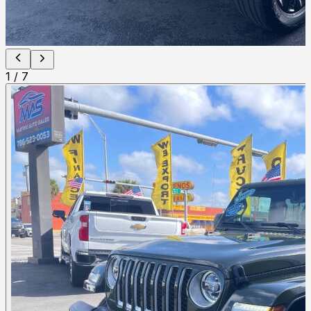
1
/
7