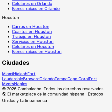
Celulares en Orlando
Bienes raíces en Orlando
Houston
Carros en Houston
Cuartos en Houston
Trabajo en Houston
Servicios en Houston
Celulares en Houston
Bienes raíces en Houston
Ciudades
Miami
Hialeah
Fort
Lauderdale
Broward
Orlando
Tampa
Cape Coral
Fort
Myers
Naples
©
2026
Cambalache. Todos los derechos reservados.
🌎 El marketplace de la comunidad hispana · Estados
Unidos y Latinoamérica