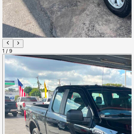
1
/
9