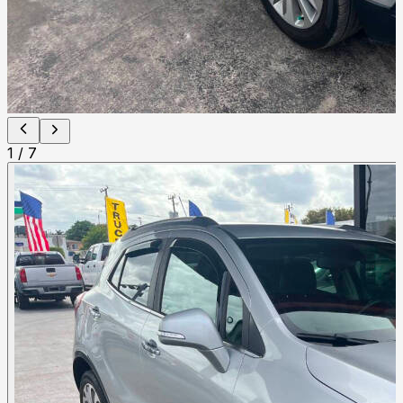
1
/
7