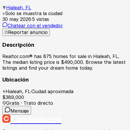
Hialeah,
FL
Solo se muestra la ciudad
30 may 2026
·
5
vistas
Chatear con el vendedor
Reportar anuncio
Descripción
Realtor.com® has 875 homes for sale in Hialeah, FL.
The median listing price is $490,000. Browse the latest
listings and find your dream home today.
Ubicación
Hialeah
,
FL
·
Ciudad aproximada
$
389,000
Gratis · Trato directo
Mensaje
Cambalache