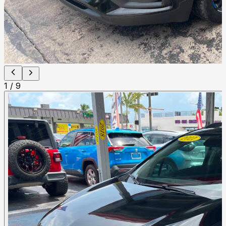
1
/
9