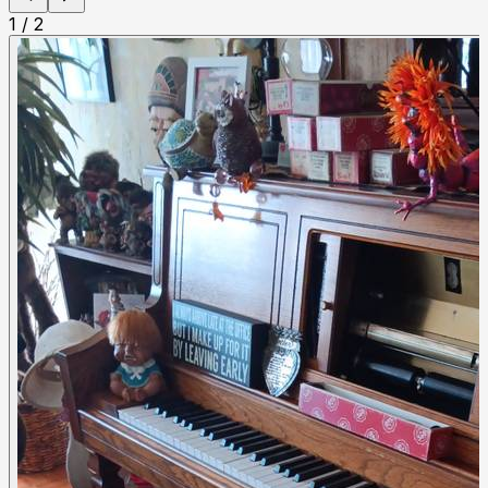
1
/
2