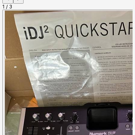
1
/
3