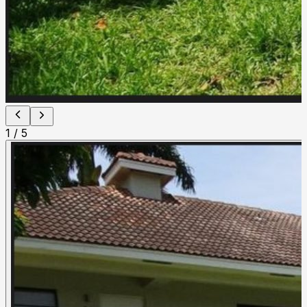
1
/
5