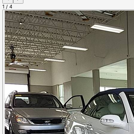
1
/
4