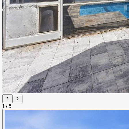
1
/
5