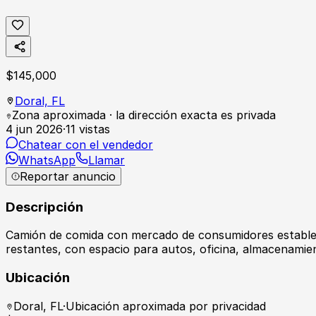
$
145,000
Doral,
FL
Zona aproximada · la dirección exacta es privada
4 jun 2026
·
11
vistas
Chatear con el vendedor
WhatsApp
Llamar
Reportar anuncio
Descripción
Camión de comida con mercado de consumidores estable 
restantes, con espacio para autos, oficina, almacenamie
Ubicación
Doral
,
FL
·
Ubicación aproximada por privacidad