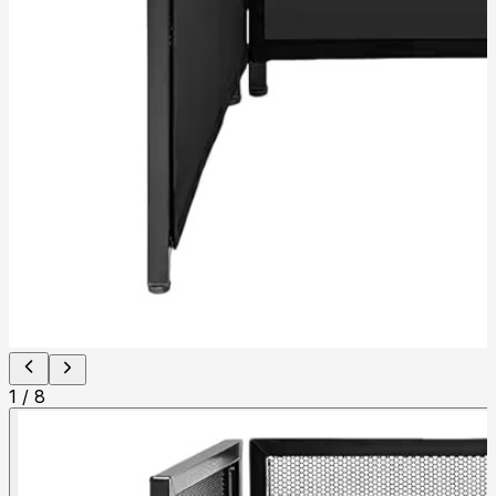
1
/
8