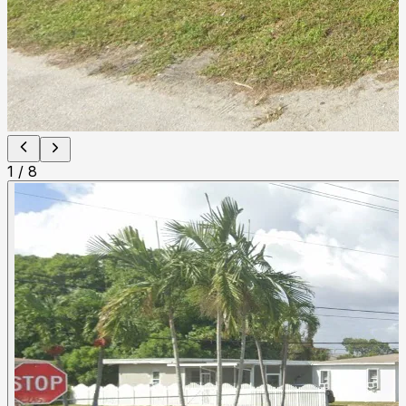
1
/
8