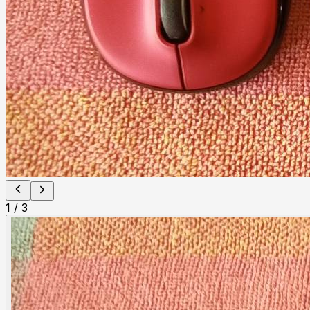
1
/
3