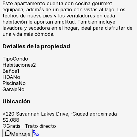
Este apartamento cuenta con cocina gourmet
equipada, además de un patio con vistas al lago. Los
techos de nueve pies y los ventiladores en cada
habitación le aportan amplitud. También incluye
lavadora y secadora en el hogar, ideal para disfrutar de
una vida más cómoda.
Detalles de la propiedad
Tipo
Condo
Habitaciones
2
Baños
1
HOA
No
Piscina
No
Garaje
No
Ubicación
220 Savannah Lakes Drive
,
·
Ciudad aproximada
$
2,088
Gratis · Trato directo
Mensaje