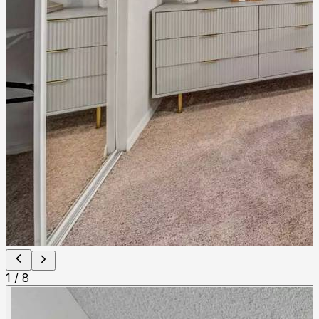
1
/
8