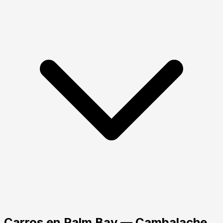
Carros
en
Palm Bay
— Cambalache