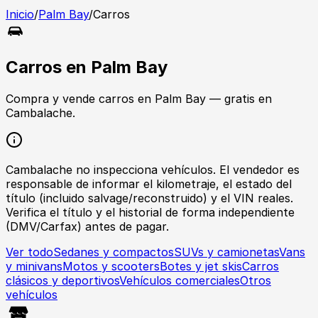
Inicio
/
Palm Bay
/
Carros
Carros
en
Palm Bay
Compra y vende
carros
en
Palm Bay
— gratis en
Cambalache.
Cambalache no inspecciona vehículos. El vendedor es
responsable de informar el kilometraje, el estado del
título (incluido salvage/reconstruido) y el VIN reales.
Verifica el título y el historial de forma independiente
(DMV/Carfax) antes de pagar.
Ver todo
Sedanes y compactos
SUVs y camionetas
Vans
y minivans
Motos y scooters
Botes y jet skis
Carros
clásicos y deportivos
Vehículos comerciales
Otros
vehículos