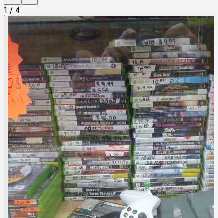
1
/
4