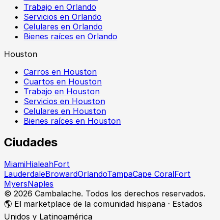
Trabajo en Orlando
Servicios en Orlando
Celulares en Orlando
Bienes raíces en Orlando
Houston
Carros en Houston
Cuartos en Houston
Trabajo en Houston
Servicios en Houston
Celulares en Houston
Bienes raíces en Houston
Ciudades
Miami
Hialeah
Fort
Lauderdale
Broward
Orlando
Tampa
Cape Coral
Fort
Myers
Naples
©
2026
Cambalache. Todos los derechos reservados.
🌎 El marketplace de la comunidad hispana · Estados
Unidos y Latinoamérica